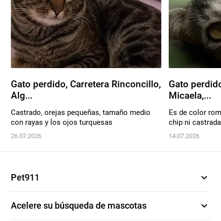
Gato perdido, Carretera Rinconcillo,
Gato perdido
Alg...
Micaela,...
Castrado, orejas pequeñas, tamaño medio
Es de color rom
con rayas y los ojos turquesas
chip ni castrada
26.07.2026
14.07.2026
expand_more
Pet911
expand_more
Acelere su búsqueda de mascotas