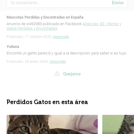
Enviar
Mascotas Perdidas y Encontradas en España
Anuncio de sl492983 publicado en Facebook
Algeciras, ES - Perros y
Gatos Perdidos y Encontrados
Publicado: 17 octubre 2025,
responder
Yuliana
Encontré un gatito pareció y igual a la descripción, para saber si es tuyo
Publicado: 24 enero 2026,
responder
Quejarse
Perdidos Gatos en esta área