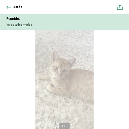
Atrás
Reunido.
Ver de todos modos
1
/
1