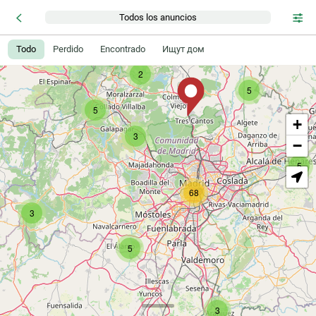
Todos los anuncios
Todo
Perdido
Encontrado
Ищут дом
2
5
5
+
3
−
5
68
3
5
3