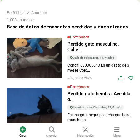
Pet911.es
Anuncios
1.003 anuncios
Base de datos de mascotas perdidas y encontradas
Потерялся
Perdido gato masculino,
Calle...
Calle de Palomares, 14, Madrid
Conchi 630365643 Es un gatito de 3
meses Colo...
sáb, 08.08.2026
Потерялся
Perdido gato hembra, Avenida
d...
Avenida de las Ciudades, 42, Getafe
Es una gata negra pequeña que tiene
manchitas...
jue, 06.08.2026
Crear
Anuncios
Iniciar sesión
Menu
Нашёлся