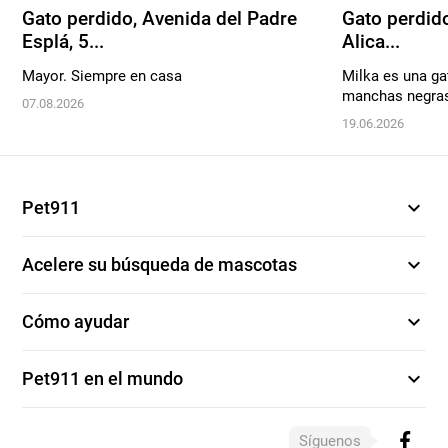
Gato perdido, Avenida del Padre
Gato perdido
Esplá, 5...
Alica...
Mayor. Siempre en casa
Milka es una ga
manchas negras 
07.08.2026
19.06.2026
expand_more
Pet911
expand_more
Acelere su búsqueda de mascotas
expand_more
Cómo ayudar
expand_more
Pet911 en el mundo
Síguenos