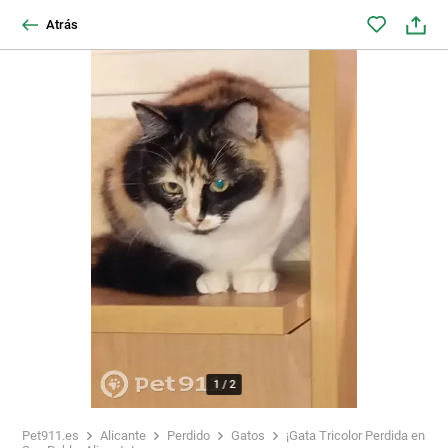
Atrás
1
/
2
Pet911.es
Alicante
Perdido
Gatos
¡Gata Tricolor Perdida en