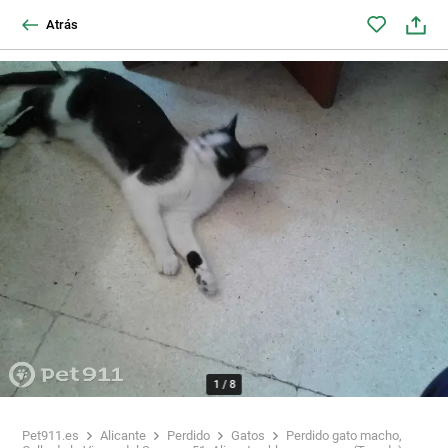
Atrás
1
/
8
Pet911.es
Alicante
Perdido
Gatos
Perdido gato macho,