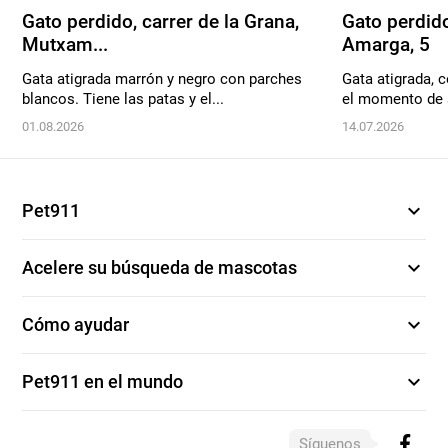
Gato perdido, carrer de la Grana,
Gato perdido
Mutxam...
Amarga, 5
Gata atigrada marrón y negro con parches
Gata atigrada, c
blancos. Tiene las patas y el...
el momento de 
01.08.2026
14.07.2026
expand_more
Pet911
expand_more
Acelere su búsqueda de mascotas
expand_more
Cómo ayudar
expand_more
Pet911 en el mundo
Síguenos