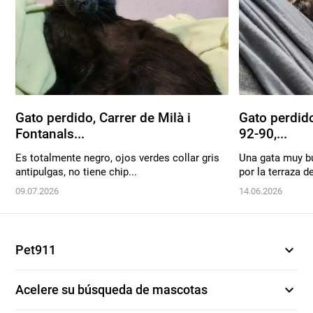
Gato perdido, Carrer de Milà i
Gato perdido
Fontanals...
92-90,...
Es totalmente negro, ojos verdes collar gris
Una gata muy bu
antipulgas, no tiene chip...
por la terraza de
09.07.2026
14.06.2026
expand_more
Pet911
expand_more
Acelere su búsqueda de mascotas