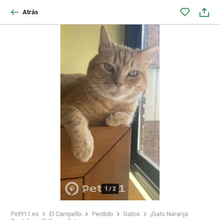
Atrás
1
/
2
Pet911.es
El Campello
Perdido
Gatos
¡Gato Naranja