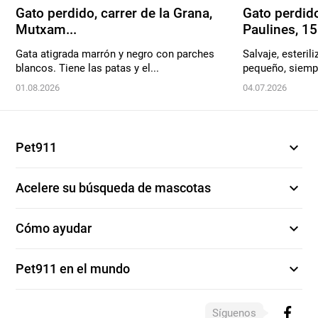
Gato perdido, carrer de la Grana,
Gato perdido
Mutxam...
Paulines, 15.
Gata atigrada marrón y negro con parches
Salvaje, esteril
blancos. Tiene las patas y el...
pequeño, siempr
01.08.2026
04.07.2026
expand_more
Pet911
expand_more
Acelere su búsqueda de mascotas
expand_more
Cómo ayudar
expand_more
Pet911 en el mundo
Síguenos