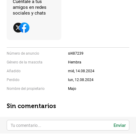
Cuéntale a tus
amigos en redes
sociales y chats
Número de anuncio
sl487239
Género de la mascota
Hembra
Añadido
mié, 14.08.2024
Perdido
lun, 12.08.2024
Nombre del propietario
Majo
Sin comentarios
Enviar