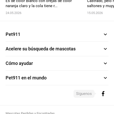
Es de color Blanco con orejas de color
Castrado, pelo n
naranja claro y la cola tiene r...
saltones y muyy
24.05.2026
15.05.2026
expand_more
Pet911
expand_more
Acelere su búsqueda de mascotas
expand_more
Cómo ayudar
expand_more
Pet911 en el mundo
Síguenos
Mascotas Perdidas y Encontradas