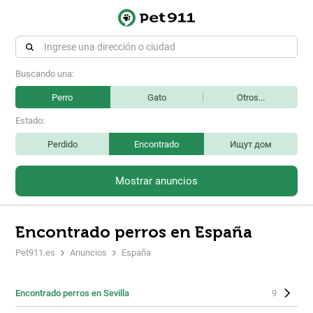
Buscando una:
Perro
Gato
Otros...
Estado:
Perdido
Encontrado
Ищут дом
Mostrar anuncios
Encontrado perros en España
Pet911.es
Anuncios
España
Encontrado perros en Sevilla
9