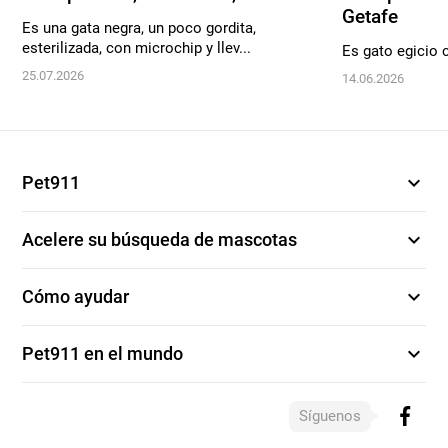
Getafe
Es una gata negra, un poco gordita,
esterilizada, con microchip y llev...
Es gato egicio
25.07.2026
14.06.2026
expand_more
Pet911
expand_more
Acelere su búsqueda de mascotas
expand_more
Cómo ayudar
expand_more
Pet911 en el mundo
Síguenos