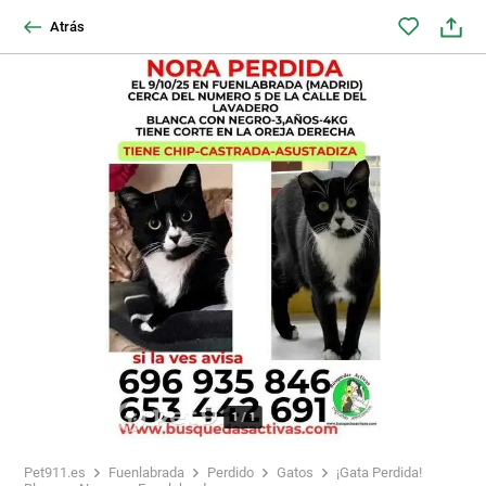
Atrás
1
/
1
Pet911.es
Fuenlabrada
Perdido
Gatos
¡Gata Perdida!