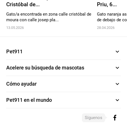
Cristóbal de...
Priu, 6...
Gato/a encontrada en zona calle cristóbal de
Gato naranja as
moura con calle josep pla...
de debajo de coc
13.05.2026
28.04.2026
expand_more
Pet911
expand_more
Acelere su búsqueda de mascotas
expand_more
Cómo ayudar
expand_more
Pet911 en el mundo
Síguenos