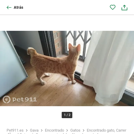
Atrás
1
/
2
Pet911.es
Gava
Encontrado
Gatos
Encontrado gato, Carrer