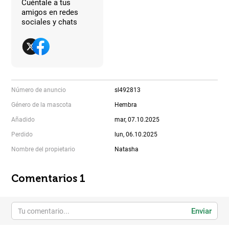
Cuéntale a tus
amigos en redes
sociales y chats
Número de anuncio
sl492813
Género de la mascota
Hembra
Añadido
mar, 07.10.2025
Perdido
lun, 06.10.2025
Nombre del propietario
Natasha
Comentarios 1
Enviar