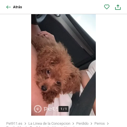
Atrás
1
/
1
Pet911.es
La Linea de la Concepcion
Perdido
Perros