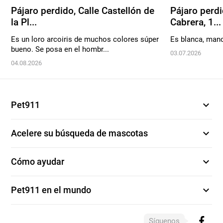
Pájaro perdido, Calle Castellón de
Pájaro perdi
la Pl...
Cabrera, 1...
Es un loro arcoiris de muchos colores súper
Es blanca, man
bueno. Se posa en el hombr...
03.07.2026
04.08.2026
expand_more
Pet911
expand_more
Acelere su búsqueda de mascotas
expand_more
Cómo ayudar
expand_more
Pet911 en el mundo
Síguenos