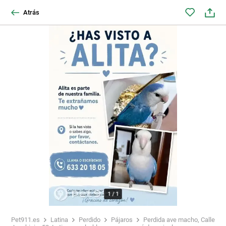
Atrás
1
/
1
Pet911.es
Latina
Perdido
Pájaros
Perdida ave macho, Calle