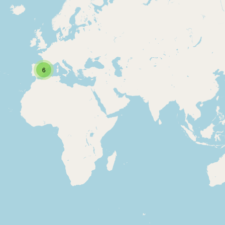
6
ar anuncios