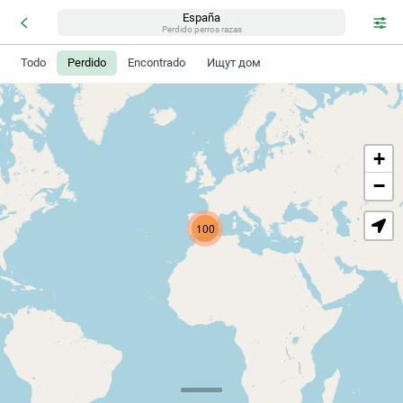
España
Perdido perros razas
Todo
Perdido
Encontrado
Ищут дом
+
−
100