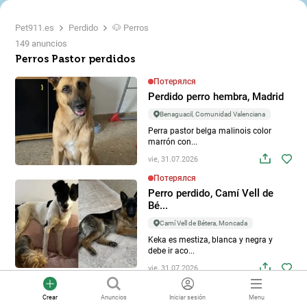
Pet911.es
Perdido
🐶 Perros
149 anuncios
Perros Pastor perdidos
Потерялся
Perdido perro hembra, Madrid
Benaguacil, Comunidad Valenciana
Perra pastor belga malinois color
marrón con...
vie, 31.07.2026
Потерялся
Perro perdido, Camí Vell de
Bé...
Camí Vell de Bétera, Moncada
Keka es mestiza, blanca y negra y
debe ir aco...
vie, 31.07.2026
Потерялся
Crear
Anuncios
Iniciar sesión
Menu
Perdido perro hembra, Camino