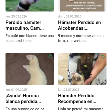
lun, 25.05.2026
dom, 01.02.2026
Perdido hámster
Hámster Perdido en
masculino, Cam...
Alcobendas:...
Es café con blanco tiene una
9 meses y como se ve en la
placa azul tiene...
foto, x la ventana...
lun, 01.09.2025
lun, 21.07.2025
¡Ayuda! Hurona
Hámster Perdido:
blanca perdida...
Recompensa en...
Es una hurona de color
Hola se perdió mi mascota