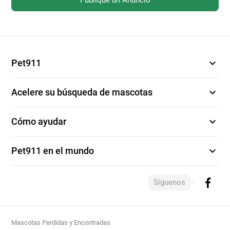
expand_more
Pet911
expand_more
Acelere su búsqueda de mascotas
expand_more
Cómo ayudar
expand_more
Pet911 en el mundo
Síguenos
Mascotas Perdidas y Encontradas