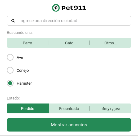
Buscando una:
Perro
Gato
Otros...
Ave
Conejo
Hámster
Estado:
Perdido
Encontrado
Ищут дом
Mostrar anuncios