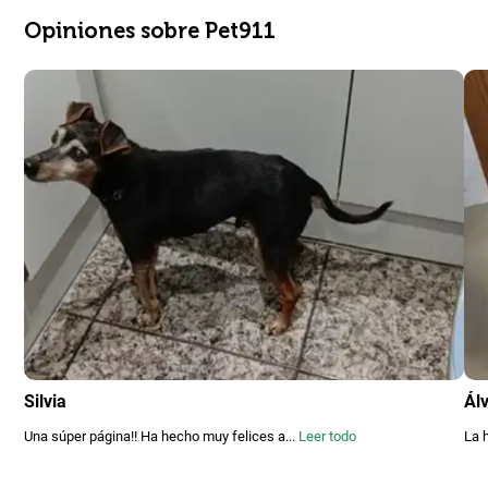
Opiniones sobre Pet911
Silvia
Ál
Una súper página!! Ha hecho muy felices a...
Leer todo
La 