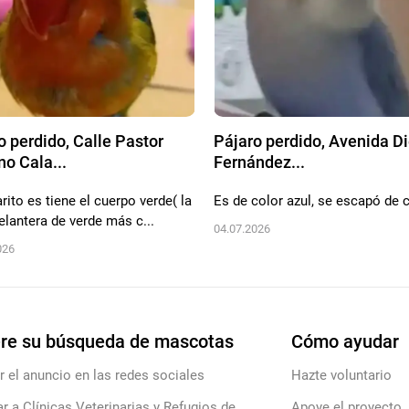
o perdido, Calle Pastor
Pájaro perdido, Avenida D
o Cala...
Fernández...
rito es tiene el cuerpo verde( la
Es de color azul, se escapó de 
elantera de verde más c...
04.07.2026
026
re su búsqueda de mascotas
Cómo ayudar
r el anuncio en las redes sociales
Hazte voluntario
ar a Clínicas Veterinarias y Refugios de
Apoye el proyecto