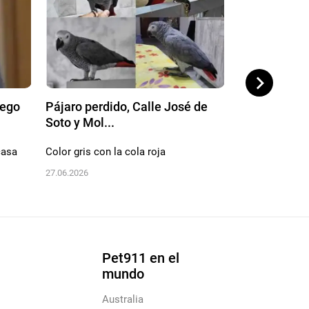
iego
Pájaro perdido, Calle José de
Pájaro perdi
Soto y Mol...
Luis Borge...
casa
Color gris con la cola roja
Es muy amigabl
chasquear la l
27.06.2026
03.05.2026
Pet911 en el
mundo
Australia