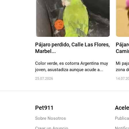
Pájaro perdido, Calle Las Flores,
Pájar
Marbel...
Camin
Color verde, es cotorra Argentina muy
Mi paja
joven, asustadiza aunque acude a...
zona d
25.07.2026
14.07.2
Pet911
Acele
Sobre Nosotros
Publica
Crear un Anuncio
Notific