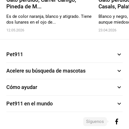
Pineda de M...
Casals, Palaf
Es de color naranja, blanco y atigrado. Tiene
Blanco y negro,
dos lunares en el ojo de...
aunque miedos
12.05.2026
23.04.2026
expand_more
Pet911
expand_more
Acelere su búsqueda de mascotas
expand_more
Cómo ayudar
expand_more
Pet911 en el mundo
Síguenos