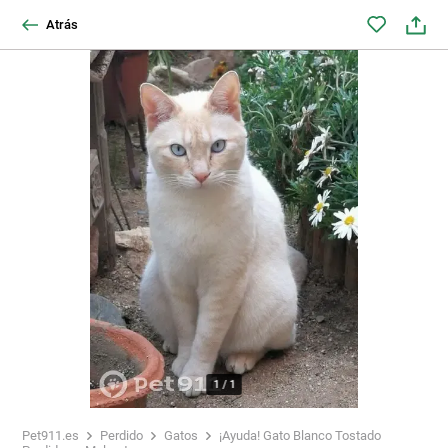
Atrás
1
/
1
Pet911.es
Perdido
Gatos
¡Ayuda! Gato Blanco Tostado