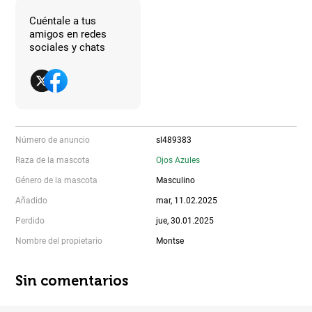
Cuéntale a tus
amigos en redes
sociales y chats
Número de anuncio
sl489383
Raza de la mascota
Ojos Azules
Género de la mascota
Masculino
Añadido
mar, 11.02.2025
Perdido
jue, 30.01.2025
Nombre del propietario
Montse
Sin comentarios