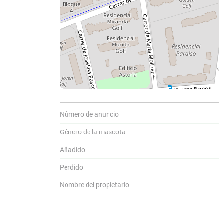
Comparti
C
a
Número de anuncio
Género de la mascota
Añadido
Perdido
Nombre del propietario