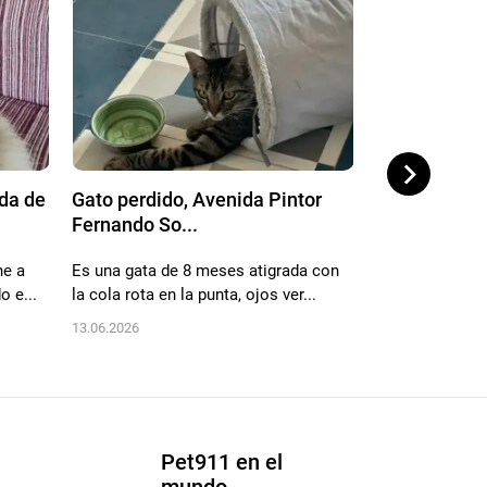
da de
Gato perdido, Avenida Pintor
Gato perdido
Fernando So...
53, Alaca...
he a
Es una gata de 8 meses atigrada con
No sabemos có
o e...
la cola rota en la punta, ojos ver...
pasó en menos
sabe...
13.06.2026
30.05.2026
Pet911 en el