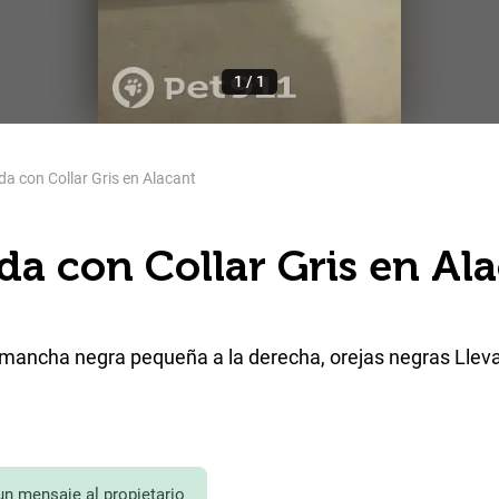
1
/
1
a con Collar Gris en Alacant
da con Collar Gris en Al
n mancha negra pequeña a la derecha, orejas negras Llev
un mensaje al propietario