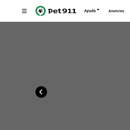
Atrás
Ayuda
Anuncios
Avinguda de les Nacions, 11, Alacant
Copiar