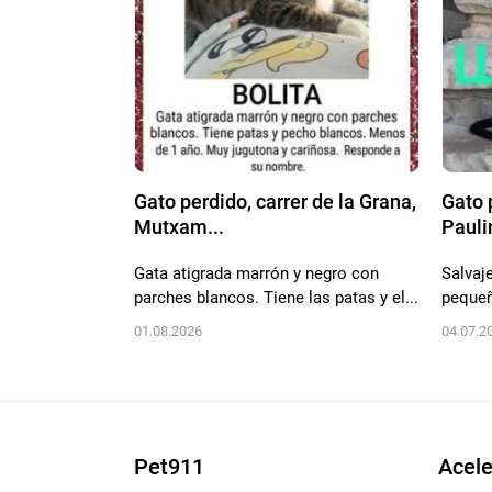
Gato perdido, carrer de la Grana,
Gato 
Mutxam...
Paulin
Gata atigrada marrón y negro con
Salvaje
parches blancos. Tiene las patas y el...
pequeñ
01.08.2026
04.07.2
Pet911
Acele