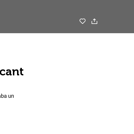
acant
aba un