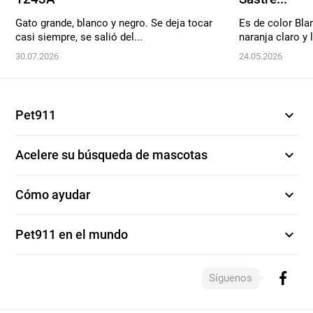
Gato grande, blanco y negro. Se deja tocar
Es de color Bla
casi siempre, se salió del...
naranja claro y l
30.07.2026
24.05.2026
expand_more
Pet911
expand_more
Acelere su búsqueda de mascotas
expand_more
Cómo ayudar
expand_more
Pet911 en el mundo
Síguenos