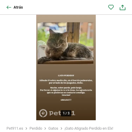
Atrás
1
/
3
Pet911.es
Perdido
Gatos
¡Gato Atigrado Perdido en Elx!