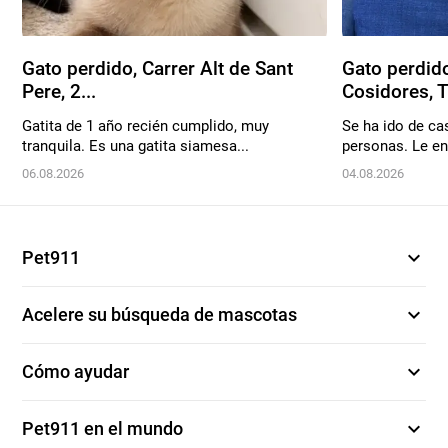
Gato perdido, Carrer Alt de Sant
Gato perdido
Pere, 2...
Cosidores, T.
Gatita de 1 año recién cumplido, muy
Se ha ido de ca
tranquila. Es una gatita siamesa...
personas. Le en
06.08.2026
04.08.2026
expand_more
Pet911
expand_more
Acelere su búsqueda de mascotas
expand_more
Cómo ayudar
expand_more
Pet911 en el mundo