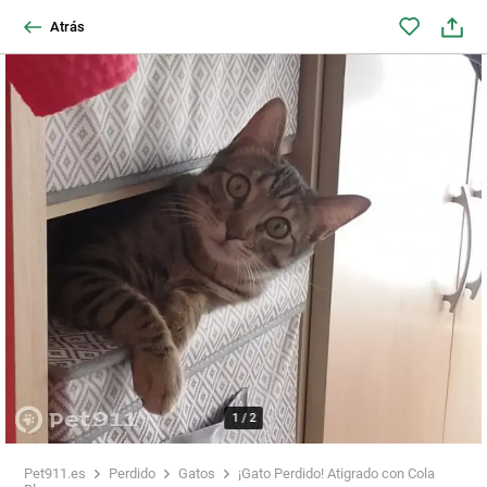
Atrás
1
/
2
Pet911.es
Perdido
Gatos
¡Gato Perdido! Atigrado con Cola