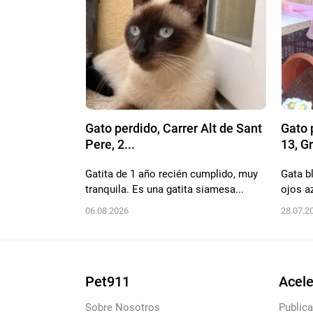
Gato perdido, Carrer Alt de Sant
Gato 
Pere, 2...
13, Gr
Gatita de 1 año recién cumplido, muy
Gata b
tranquila. Es una gatita siamesa...
ojos a
06.08.2026
28.07.2
Pet911
Acele
Sobre Nosotros
Publica