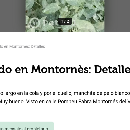
1
/
2
do en Montornès: Detalles
do en Montornès: Detall
o largo en la cola y por el cuello, manchita de pelo blanco
 Muy bueno. Visto en calle Pompeu Fabra Montornés del V
un mensaje al propietario