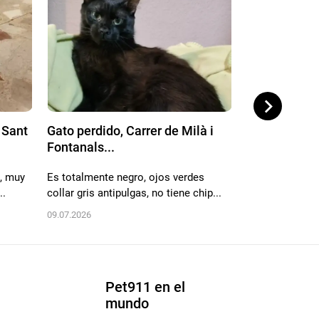
 Sant
Gato perdido, Carrer de Milà i
Gato perdido
Fontanals...
92-90,...
s, muy
Es totalmente negro, ojos verdes
Una gata muy b
..
collar gris antipulgas, no tiene chip...
casa, por la ter
09.07.2026
14.06.2026
Pet911 en el
mundo