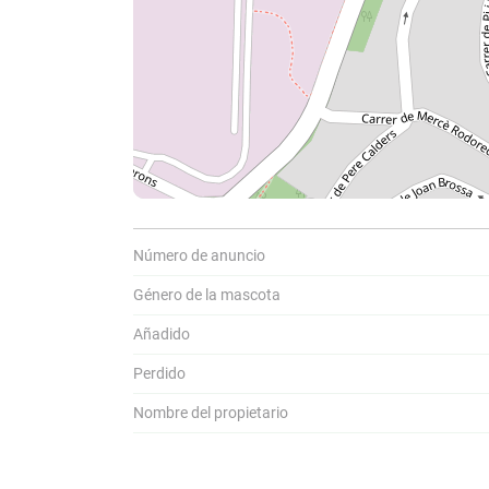
Comparti
C
a
Número de anuncio
Género de la mascota
Añadido
Perdido
Nombre del propietario