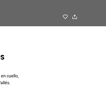
es
 en cuello,
allés.