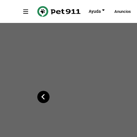
Atrás
Ayuda
Anuncios
Carrer de Cirici i Pellicer, Montornès d
Copiar