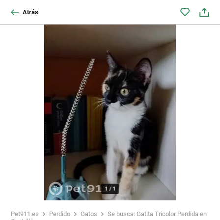
Atrás
1
/
1
Pet911.es
Perdido
Gatos
Se busca: Gatita Tricolor Perdida en