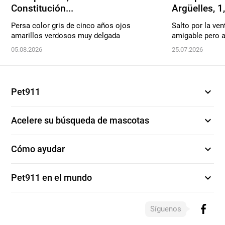
Constitución...
Argüelles, 1,.
Persa color gris de cinco años ojos
Salto por la ven
amarillos verdosos muy delgada
amigable pero a
05.08.2026
25.07.2026
expand_more
Pet911
expand_more
Acelere su búsqueda de mascotas
expand_more
Cómo ayudar
expand_more
Pet911 en el mundo
Síguenos