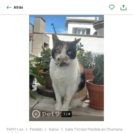
Atrás
1
/
4
Pet911.es
Perdido
Gatos
Gata Tricolor Perdida en Churriana