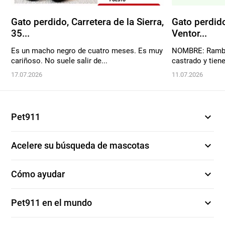
Gato perdido, Carretera de la Sierra,
Gato perdido
35...
Ventor...
Es un macho negro de cuatro meses. Es muy
NOMBRE: Rambo 
cariñoso. No suele salir de...
castrado y tiene
17.07.2026
11.07.2026
expand_more
Pet911
expand_more
Acelere su búsqueda de mascotas
expand_more
Cómo ayudar
expand_more
Pet911 en el mundo