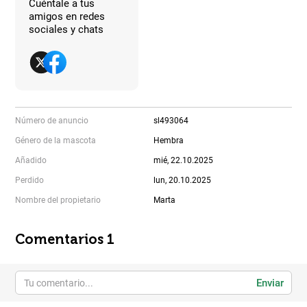
Cuéntale a tus
amigos en redes
sociales y chats
Número de anuncio
sl493064
Género de la mascota
Hembra
Añadido
mié, 22.10.2025
Perdido
lun, 20.10.2025
Nombre del propietario
Marta
Comentarios 1
Enviar