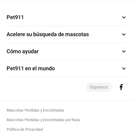
expand_more
Pet911
expand_more
Acelere su búsqueda de mascotas
expand_more
Cómo ayudar
expand_more
Pet911 en el mundo
Síguenos
Mascotas Perdidas y Encontradas
Mascotas Perdidas y Encontradas por Raza
Política de Privacidad