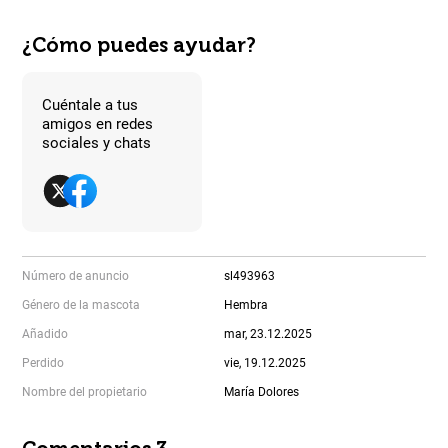
¿Cómo puedes ayudar?
Cuéntale a tus
amigos en redes
sociales y chats
Número de anuncio
sl493963
Género de la mascota
Hembra
Añadido
mar, 23.12.2025
Perdido
vie, 19.12.2025
Nombre del propietario
María Dolores