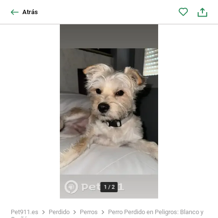
Atrás
1
/
2
Pet911.es
Perdido
Perros
Perro Perdido en Peligros: Blanco y