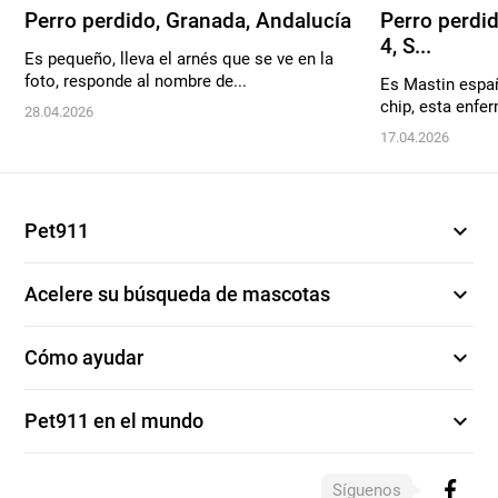
Perro perdido, Granada, Andalucía
Perro perdid
4, S...
Es pequeño, lleva el arnés que se ve en la
foto, responde al nombre de...
Es Mastin españ
chip, esta enfe
28.04.2026
17.04.2026
expand_more
Pet911
expand_more
Acelere su búsqueda de mascotas
expand_more
Cómo ayudar
expand_more
Pet911 en el mundo
Síguenos