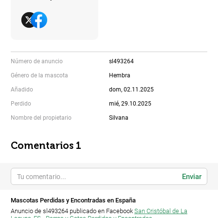
Número de anuncio
sl493264
Género de la mascota
Hembra
Añadido
dom, 02.11.2025
Perdido
mié, 29.10.2025
Nombre del propietario
Silvana
Comentarios 1
Enviar
Mascotas Perdidas y Encontradas en España
Anuncio de sl493264 publicado en Facebook
San Cristóbal de La