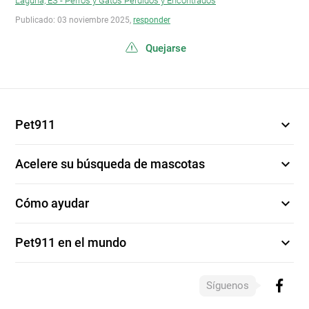
Laguna, ES - Perros y Gatos Perdidos y Encontrados
Publicado: 03 noviembre 2025,
responder
Quejarse
expand_more
Pet911
expand_more
Acelere su búsqueda de mascotas
expand_more
Cómo ayudar
expand_more
Pet911 en el mundo
Síguenos