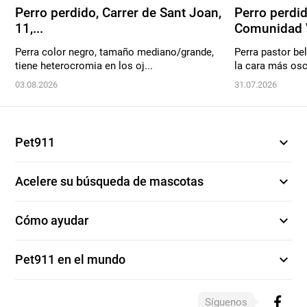
Perro perdido, Carrer de Sant Joan,
Perro perdid
11,...
Comunidad V
Perra color negro, tamaño mediano/grande,
Perra pastor be
tiene heterocromia en los oj...
la cara más oscu
03.08.2026
31.07.2026
expand_more
Pet911
expand_more
Acelere su búsqueda de mascotas
expand_more
Cómo ayudar
expand_more
Pet911 en el mundo
Síguenos