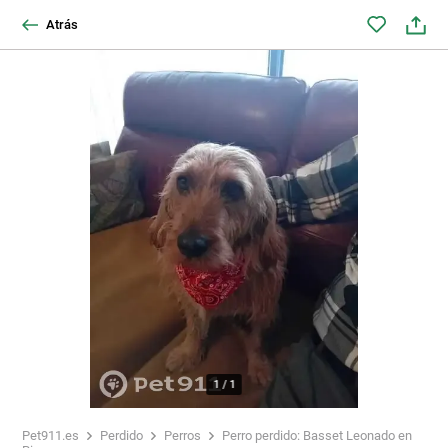
Atrás
1
/
1
Pet911.es
Perdido
Perros
Perro perdido: Basset Leonado en