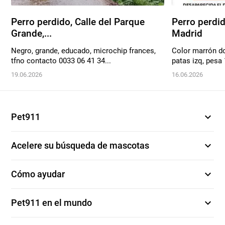
Perro perdido, Calle del Parque
Perro perdid
Grande,...
Madrid
Negro, grande, educado, microchip frances,
Color marrón d
tfno contacto 0033 06 41 34...
patas izq, pesa 1
19.06.2026
16.06.2026
expand_more
Pet911
expand_more
Acelere su búsqueda de mascotas
expand_more
Cómo ayudar
expand_more
Pet911 en el mundo