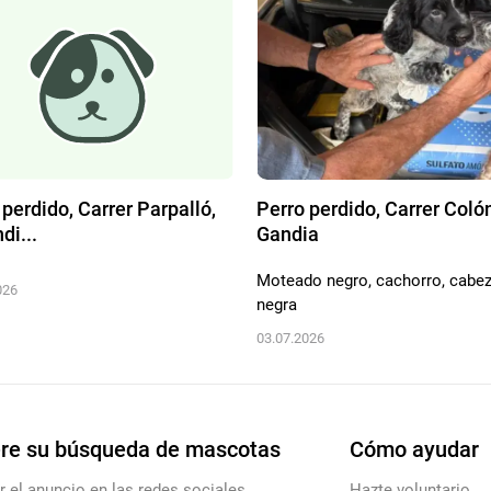
 perdido, Carrer Parpalló,
Perro perdido, Carrer Coló
di...
Gandia
Moteado negro, cachorro, cabe
026
negra
03.07.2026
re su búsqueda de mascotas
Cómo ayudar
r el anuncio en las redes sociales
Hazte voluntario