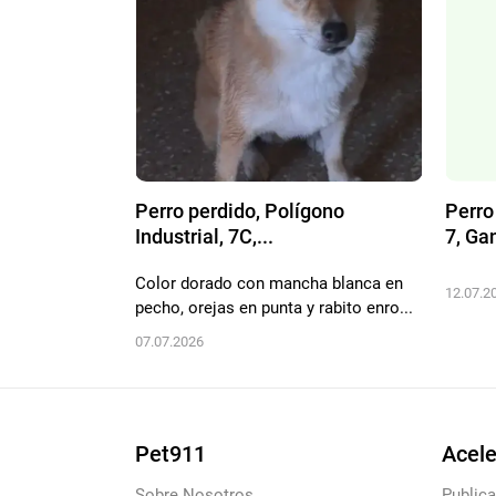
Perro perdido, Polígono
Perro
Industrial, 7C,...
7, Gan
Color dorado con mancha blanca en
12.07.2
pecho, orejas en punta y rabito enro...
07.07.2026
Pet911
Acele
Sobre Nosotros
Publica