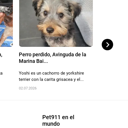
n,
Perro perdido, Avinguda de la
Perro perdid
Marina Bai...
Alicante,...
za
Yoshi es un cachorro de yorkshire
Negra, de buen
terrier con la carita grisacea y el...
otra perra. Es m
02.07.2026
20.06.2026
Pet911 en el
mundo