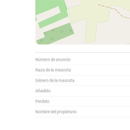
Comparti
C
Número de anuncio
a
Raza de la mascota
Género de la mascota
Añadido
Perdido
Nombre del propietario