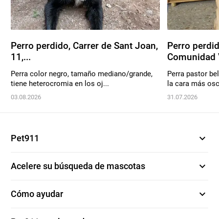
Perro perdido, Carrer de Sant Joan,
Perro perdid
11,...
Comunidad V
Perra color negro, tamaño mediano/grande,
Perra pastor be
tiene heterocromia en los oj...
la cara más oscu
03.08.2026
31.07.2026
expand_more
Pet911
expand_more
Acelere su búsqueda de mascotas
expand_more
Cómo ayudar