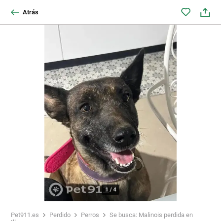
Atrás
1
/
4
Pet911.es
Perdido
Perros
Se busca: Malinois perdida en