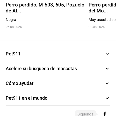
Perro perdido, M-503, 605, Pozuelo
Perro perdid
de Al...
del Mo...
Negra
Muy asustadizo
05.08.2026
02.08.2026
expand_more
Pet911
expand_more
Acelere su búsqueda de mascotas
expand_more
Cómo ayudar
expand_more
Pet911 en el mundo
Síguenos