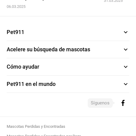
31.03.2025
06.03.2025
expand_more
Pet911
expand_more
Acelere su búsqueda de mascotas
expand_more
Cómo ayudar
expand_more
Pet911 en el mundo
Síguenos
Mascotas Perdidas y Encontradas