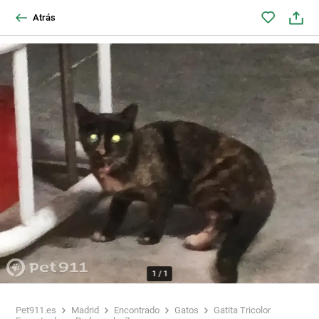
Atrás
1
/
1
Pet911.es
Madrid
Encontrado
Gatos
Gatita Tricolor