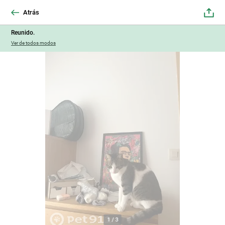
Atrás
Reunido.
Ver de todos modos
1
/
3