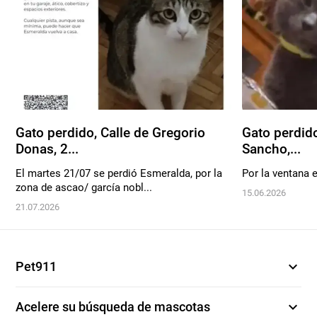
Gato perdido, Calle de Gregorio
Gato perdido
Donas, 2...
Sancho,...
El martes 21/07 se perdió Esmeralda, por la
Por la ventana 
zona de ascao/ garcía nobl...
15.06.2026
21.07.2026
expand_more
Pet911
expand_more
Acelere su búsqueda de mascotas