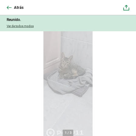
Atrás
Reunido.
Ver de todos modos
1
/
3