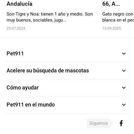
Andalucía
66, A...
Son Tigre y Noa: tienen 1 año y medio. Son
Gato negro con
muy buenos, sociables, jugu...
blanca en el pec
25.07.2024
15.09.2025
expand_more
Pet911
expand_more
Acelere su búsqueda de mascotas
expand_more
Cómo ayudar
expand_more
Pet911 en el mundo
Síguenos