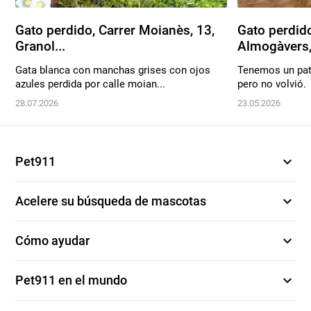
Gato perdido, Carrer Moianès, 13,
Gato perdido
Granol...
Almogàvers, 
Gata blanca con manchas grises con ojos
Tenemos un pati
azules perdida por calle moian...
pero no volvió.
28.07.2026
23.05.2026
expand_more
Pet911
expand_more
Acelere su búsqueda de mascotas
expand_more
Cómo ayudar
expand_more
Pet911 en el mundo