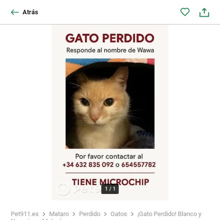
Atrás
1
/
1
Pet911.es
Mataro
Perdido
Gatos
¡Gato Perdido! Blanco y