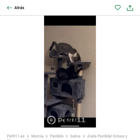
Atrás
1
/
2
Pet911.es
Murcia
Perdido
Gatos
¡Gata Perdida! Grises y