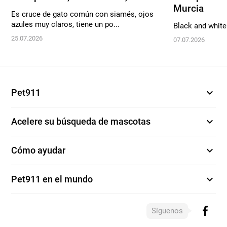
Murcia
Es cruce de gato común con siamés, ojos
azules muy claros, tiene un po...
Black and white
25.07.2026
07.07.2026
expand_more
Pet911
expand_more
Acelere su búsqueda de mascotas
expand_more
Cómo ayudar
expand_more
Pet911 en el mundo
Síguenos