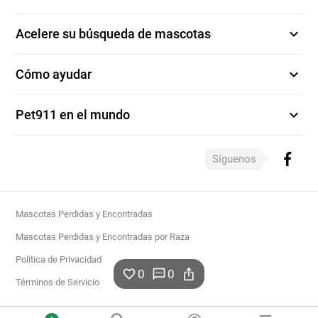
expand_more
Acelere su búsqueda de mascotas
expand_more
Cómo ayudar
expand_more
Pet911 en el mundo
Síguenos
Mascotas Perdidas y Encontradas
Mascotas Perdidas y Encontradas por Raza
Política de Privacidad
0
0
favorite_border
sms
ios_share
Términos de Servicio