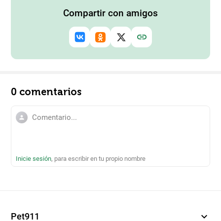
Compartir con amigos
0 comentarios
person
Inicie sesión
, para escribir en tu propio nombre
expand_more
Pet911