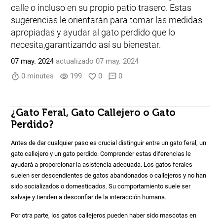
calle o incluso en su propio patio trasero. Estas
sugerencias le orientarán para tomar las medidas
apropiadas y ayudar al gato perdido que lo
necesita,garantizando así su bienestar.
07 may. 2024
actualizado 07 may. 2024
0 minutes
199
0
0
timer
visibility
favorite_border
sms
¿Gato Feral, Gato Callejero o Gato
Perdido?
Antes de dar cualquier paso es crucial distinguir entre un gato feral, un
gato callejero y un gato perdido. Comprender estas diferencias le
ayudará a proporcionar la asistencia adecuada. Los gatos ferales
suelen ser descendientes de gatos abandonados o callejeros y no han
sido socializados o domesticados. Su comportamiento suele ser
salvaje y tienden a desconfiar de la interacción humana.
Por otra parte, los gatos callejeros pueden haber sido mascotas en