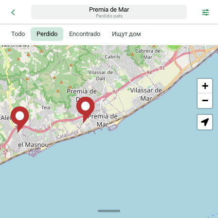
Premia de Mar
Perdido pets
Todo
Perdido
Encontrado
Ищут дом
2
+
−