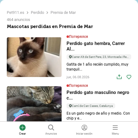
Pet911.es
Perdido
Premia de Mar
464 anuncios
Mascotas perdidas en Premia de Mar
Потерялся
Perdido gato hembra, Carrer
Al...
Carrer Alt de Sant Pere, 23, Montcada i Reixac
Gatita de 1 año recién cumplido, muy
tranquil...
jue, 06.08.2026
Потерялся
Perdido gato masculino negro
c...
Camí de Can Cases, Catalunya
Es un gato negro de año y medio. Con
chip y e...
dom, 02.08.2026
Crear
Anuncios
Iniciar sesión
Menu
Потерялся