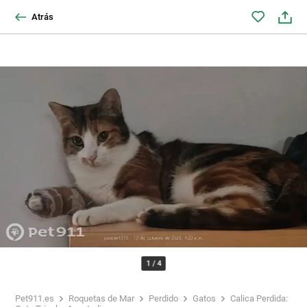
Atrás
1
/
4
Pet911.es
Roquetas de Mar
Perdido
Gatos
Calica Perdida: