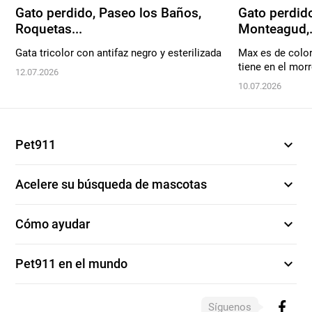
Gato perdido, Paseo los Baños,
Gato perdido
Roquetas...
Monteagud,.
Gata tricolor con antifaz negro y esterilizada
Max es de color
tiene en el mor
12.07.2026
10.07.2026
expand_more
Pet911
expand_more
Acelere su búsqueda de mascotas
expand_more
Cómo ayudar
expand_more
Pet911 en el mundo
Síguenos