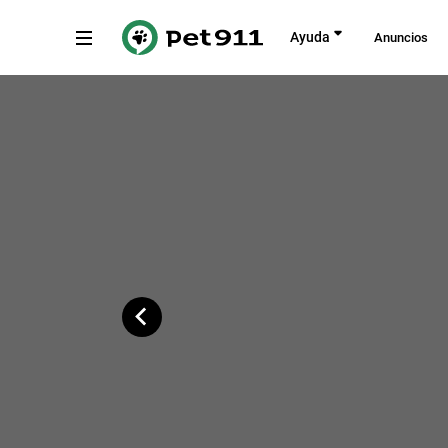
Atrás
Ayuda
Anuncios
Calle Andarax, 90C, Roquetas de Mar
Copiar