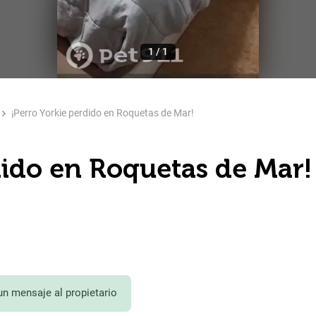
1
/
1
¡Perro Yorkie perdido en Roquetas de Mar!
dido en Roquetas de Mar!
un mensaje al propietario