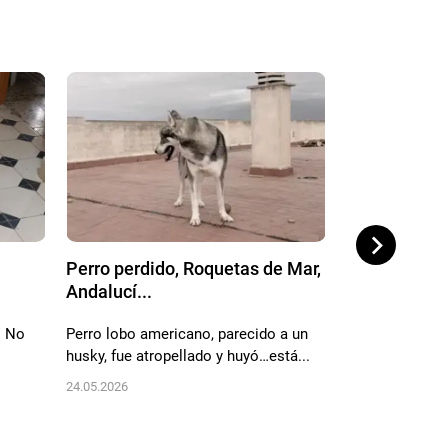
Perro perdido, Roquetas de Mar,
Perro perdid
Andalucí...
Depuradora,.
. No
Perro lobo americano, parecido a un
Perro lobo mach
husky, fue atropellado y huyó…está...
Lleva collar y p
24.05.2026
24.05.2026