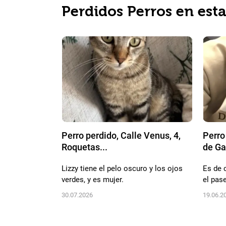
Perdidos Perros en est
Perro perdido, Calle Venus, 4,
Perro
Roquetas...
de Gat
Lizzy tiene el pelo oscuro y los ojos
Es de 
verdes, y es mujer.
el pase
30.07.2026
19.06.2