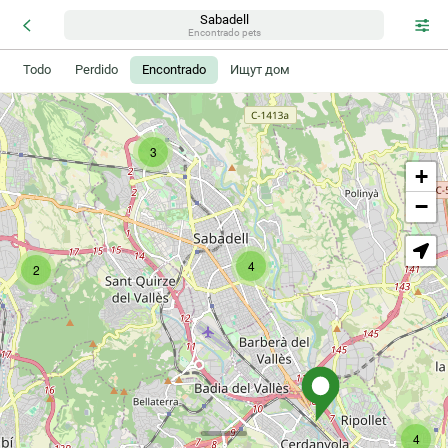
Sabadell
Encontrado pets
Todo
Perdido
Encontrado
Ищут дом
3
+
−
4
2
4