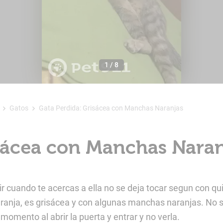
1
/
8
Gatos
Gata Perdida: Grisácea con Manchas Naranjas
isácea con Manchas Naran
r cuando te acercas a ella no se deja tocar segun con qu
 naranja, es grisácea y con algunas manchas naranjas. N
mento al abrir la puerta y entrar y no verla.