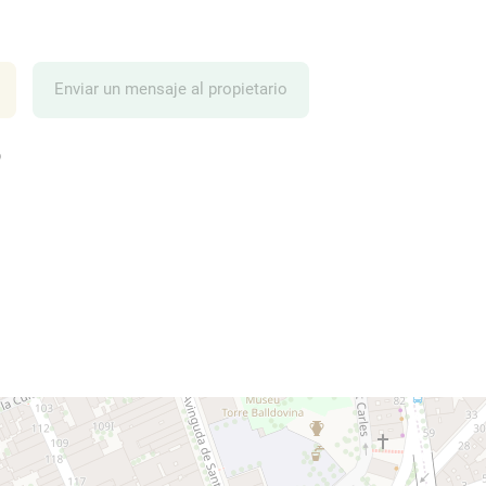
Enviar un mensaje al propietario
?