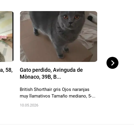
a, 58,
Gato perdido, Avinguda de
Gato perdido
Mònaco, 39B, B...
de Falla,...
British Shorthair gris Ojos naranjas
Blanco con man
muy llamativos Tamaño mediano, 5-...
Cola anillada. S
10.05.2026
12.04.2026