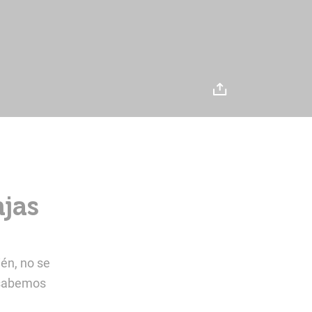
jas
ién, no se
o sabemos