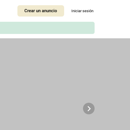
+
Crear un anuncio
Iniciar sesión
−