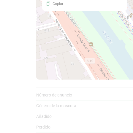
Copiar
Comparti
C
a
Número de anuncio
Género de la mascota
Añadido
Perdido