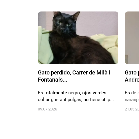
Gato perdido, Carrer de Milà i
Gato 
Fontanals...
Andre
Es totalmente negro, ojos verdes
Es de c
collar gris antipulgas, no tiene chip...
naranj
09.07.2026
21.05.2