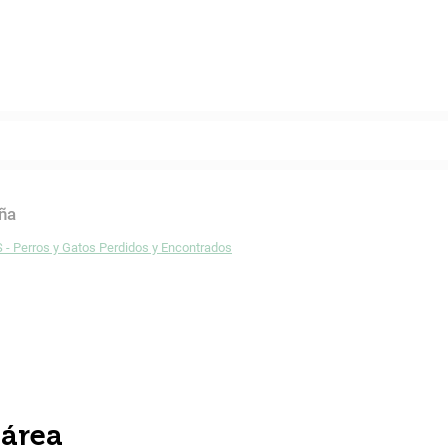
Twitter
Facebook
ña
 - Perros y Gatos Perdidos y Encontrados
 área