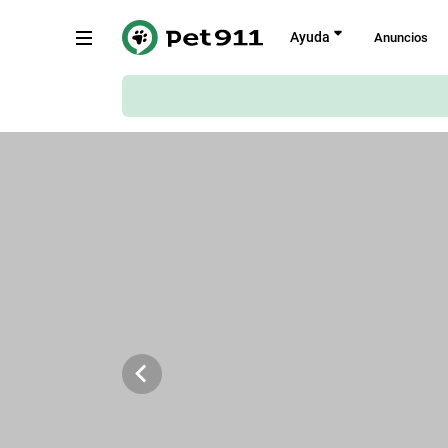
Atrás
Ayuda
Anuncios
Carrer de Sant Joaquim, 144, Santa 
Gramenet
Copiar