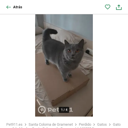
Atrás
1
/
4
Pet911.es
Santa Coloma de Gramenet
Perdido
Gatos
Gato