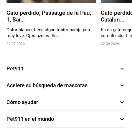
Gato perdido, Passatge de la Pau,
Gato perdid
1, Bar...
Catalun...
Color blanco, tiene algun tonito naraja pero
Es un gato negr
muy leve. Ojos azules. Su...
esterilizado. Lle
31.07.2026
02.08.2026
expand_more
Pet911
expand_more
Acelere su búsqueda de mascotas
expand_more
Cómo ayudar
expand_more
Pet911 en el mundo