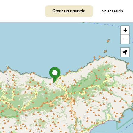
Crear un anuncio
Iniciar sesión
+
−