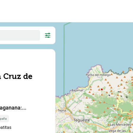
scar
a Cruz de
uscar
Gato
Otros...
aganana:...
spaña
atitas