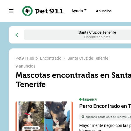
Ayuda
Anuncios
Todo
Perdido
Encontrado
Ищут дом
Santa Cruz de Tenerife
Encontrado pets
Dónde bu
Pet911.es
Encontrado
Santa Cruz de Tenerife
search
9 anuncios
Mascotas encontradas en Sant
A quién b
Tenerife
Tipo de animal
Нашёлся
Perro
Perro Encontrado en T
Taganana, Santa Cruz de Tenerife, E
Tipo de animal
Todo
Mayor mente negro con las p