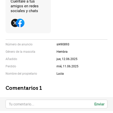
Cuéntale a tus
amigos en redes
sociales y chats
Número de anuncio
sl490893
Género de la mascota
Hembra
Añadido
jue, 12.06.2025
Perdido
mié, 11.06.2025
Nombre del propietario
Lucia
Comentarios 1
Enviar