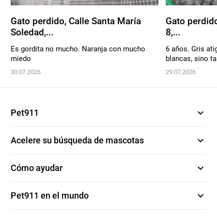
Gato perdido, Calle Santa María
Gato perdido
Soledad,...
8,...
Es gordita no mucho. Naranja con mucho
6 años. Gris ati
miedo
blancas, sino t
30.07.2026
29.07.2026
expand_more
Pet911
expand_more
Acelere su búsqueda de mascotas
expand_more
Cómo ayudar
expand_more
Pet911 en el mundo