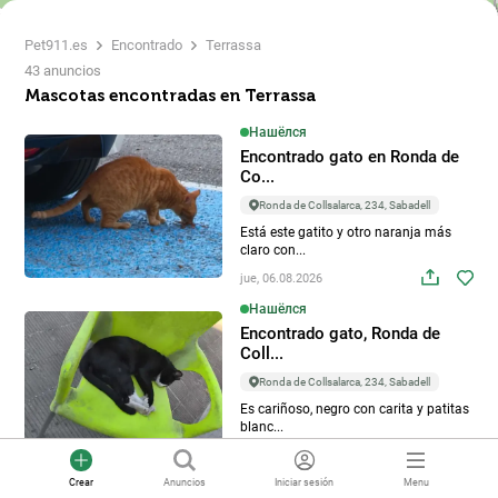
Pet911.es
Encontrado
Terrassa
43 anuncios
Mascotas encontradas en Terrassa
Нашёлся
4
Encontrado gato en Ronda de
Co...
Ronda de Collsalarca, 234, Sabadell
Está este gatito y otro naranja más
claro con...
jue, 06.08.2026
Нашёлся
Encontrado gato, Ronda de
Coll...
Ronda de Collsalarca, 234, Sabadell
Es cariñoso, negro con carita y patitas
blanc...
jue, 06.08.2026
Crear
Anuncios
Iniciar sesión
Menu
Нашёлся