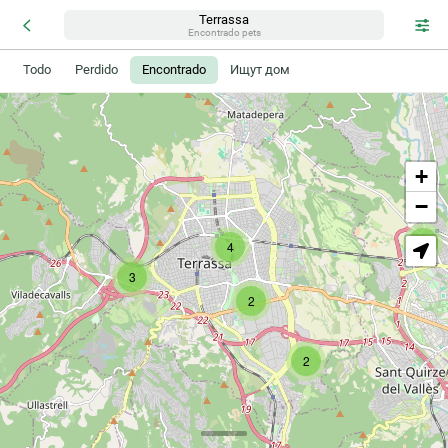
Terrassa
Encontrado pets
Todo
Perdido
Encontrado
Ищут дом
+
−
3
4
3
2
2