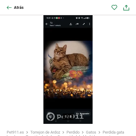
Atrás
1
/
8
Pet911.es
Torrejon de Ardoz
Perdido
Gatos
Perdida gata