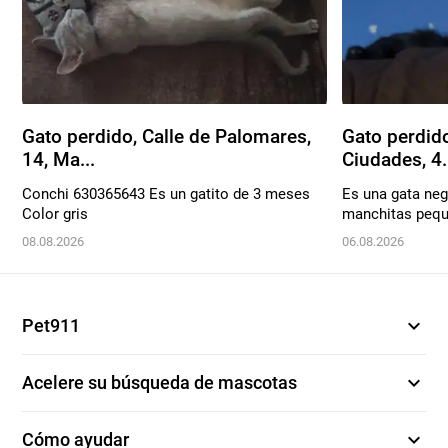
Gato perdido, Calle de Palomares,
Gato perdido
14, Ma...
Ciudades, 4.
Conchi 630365643 Es un gatito de 3 meses
Es una gata neg
Color gris
manchitas pequ
08.08.2026
06.08.2026
expand_more
Pet911
expand_more
Acelere su búsqueda de mascotas
expand_more
Cómo ayudar