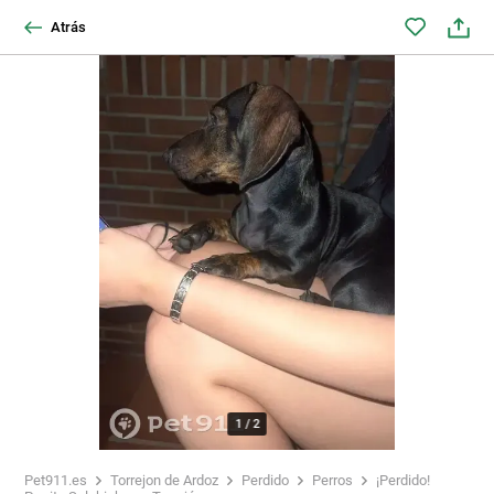
Atrás
1
/
2
Pet911.es
Torrejon de Ardoz
Perdido
Perros
¡Perdido!