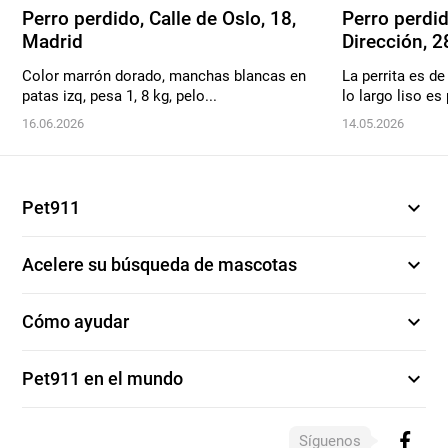
Perro perdido, Calle de Oslo, 18,
Perro perdid
Madrid
Dirección, 28
Color marrón dorado, manchas blancas en
La perrita es de
patas izq, pesa 1, 8 kg, pelo...
lo largo liso es
16.06.2026
14.05.2026
expand_more
Pet911
expand_more
Acelere su búsqueda de mascotas
expand_more
Cómo ayudar
expand_more
Pet911 en el mundo
Síguenos