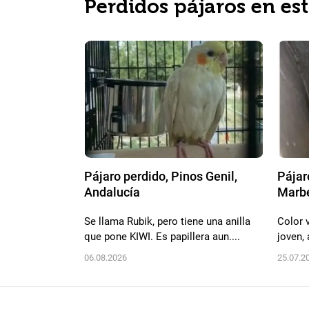
Perdidos pájaros en es
Pájaro perdido, Pinos Genil,
Pájar
Andalucía
Marbe
Se llama Rubik, pero tiene una anilla
Color 
que pone KIWI. Es papillera aun....
joven,
06.08.2026
25.07.2