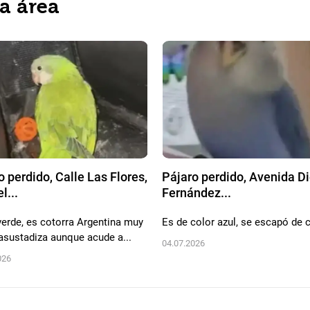
ta área
o perdido, Calle Las Flores,
Pájaro perdido, Avenida D
l...
Fernández...
verde, es cotorra Argentina muy
Es de color azul, se escapó de 
 asustadiza aunque acude a...
04.07.2026
026