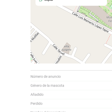
Comparti
C
a
Número de anuncio
Género de la mascota
Añadido
Perdido