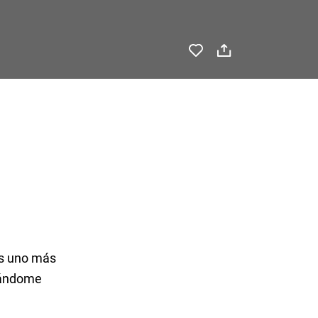
 es uno más
scándome