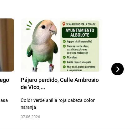
iego
Pájaro perdido, Calle Ambrosio
Pájaro perdi
de Vico,...
Fleming, Ar..
casa
Color verde anilla roja cabeza color
Son de varios c
naranja
otro personata
07.06.2026
06.06.2026