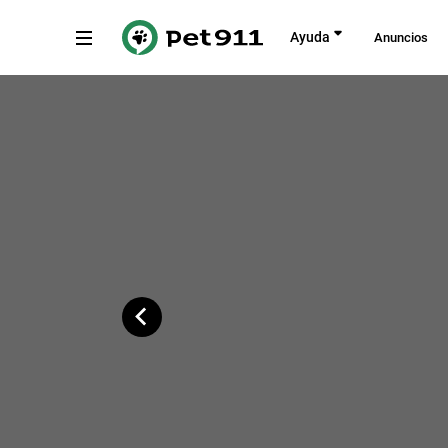
Atrás
Ayuda
Anuncios
Calle Frutos Herranz, 3, Torremolinos
Copiar