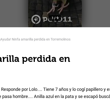
1
/
9
¡Ayuda! Ninfa amarilla perdida en Torremolinos
rilla perdida en
. Responde por Lolo.... Tiene 7 años y lo cogí papillero y
que pasa hombre.... Anilla azul en la pata y se escapó bu