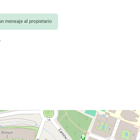
un mensaje al propietario
?