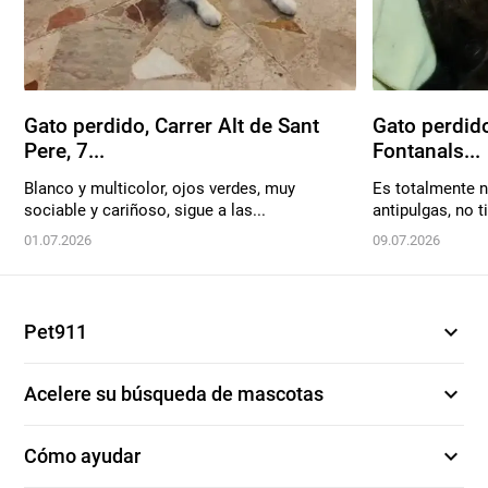
Gato perdido, Carrer Alt de Sant
Gato perdido
Pere, 7...
Fontanals...
Blanco y multicolor, ojos verdes, muy
Es totalmente n
sociable y cariñoso, sigue a las...
antipulgas, no ti
01.07.2026
09.07.2026
expand_more
Pet911
expand_more
Acelere su búsqueda de mascotas
expand_more
Cómo ayudar